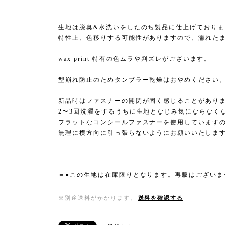
生地は脱臭&水洗いをしたのち製品に仕上げておりま
特性上、色移りする可能性がありますので、濡れた
wax print 特有の色ムラや判ズレがございます。
型崩れ防止のためタンブラー乾燥はおやめください
新品時はファスナーの開閉が固く感じることがあり
2〜3回洗濯をするうちに生地となじみ気にならなく
フラットなコンシールファスナーを使用しています
無理に横方向に引っ張らないようにお願いいたしま
＝●この生地は在庫限りとなります。再販はございま
※別途送料がかかります。
送料を確認する