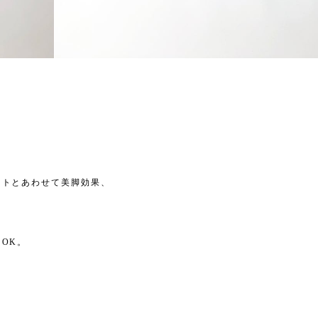
。
、
ットとあわせて美脚効果、
OK。
。