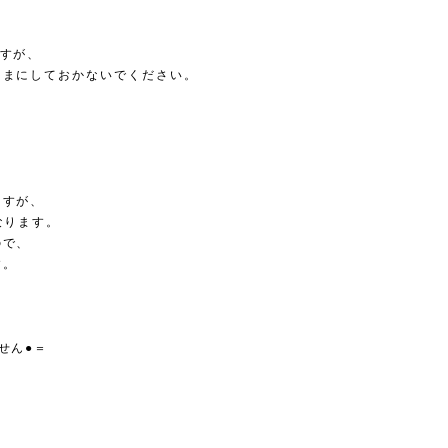
すが、
ままにしておかないでください。
。
ますが、
なります。
ので、
す。
せん●＝