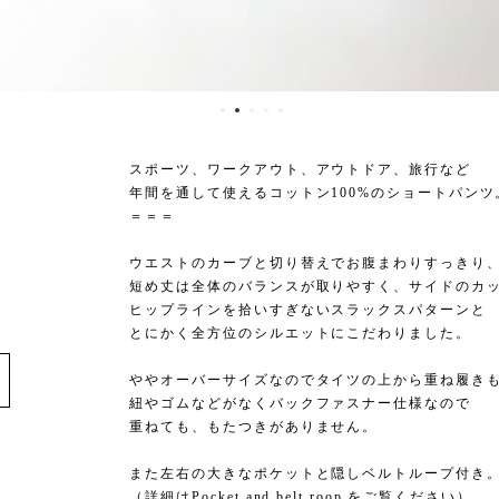
スポーツ、ワークアウト、アウトドア、旅行など
年間を通して使えるコットン100%のショートパンツ
＝＝＝
ウエストのカーブと切り替えでお腹まわりすっきり
短め丈は全体のバランスが取りやすく、サイドのカ
ヒップラインを拾いすぎないスラックスパターンと
とにかく全方位のシルエットにこだわりました。
ややオーバーサイズなのでタイツの上から重ね履きも
紐やゴムなどがなくバックファスナー仕様なので
重ねても、もたつきがありません。
また左右の大きなポケットと隠しベルトループ付き
（詳細はPocket and belt roop をご覧ください）