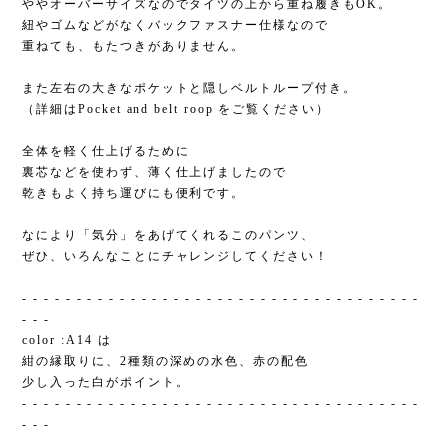
ややオーバーサイズなのでタイツの上から重ね履きもOK。
紐やゴムなどがなくバックファスナー仕様なので
重ねても、もたつきがありません。
また左右の大きなポケットと隠しベルトループ付き。
（詳細はPocket and belt roop をご覧ください）
全体を軽く仕上げるために
裏芯などを使わず、薄く仕上げましたので
乾きもよく持ち運びにも便利です。
なにより「気分」をあげてくれるこのパンツ、
ぜひ、いろんなことにチャレンジしてください！
- - - - - - - - - - - - - - - - - - - - - - - - - - - - - - - - - - - - -
- - -
color :A14 は
紺の縁取りに、2種類の深めの水色、赤の配色
少し入った白がポイント。
- - - - - - - - - - - - - - - - - - - - - - - - - - - - - - - - - - - - -
- - -