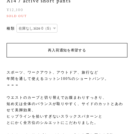
A14 / active short pants
¥12,100
SOLD OUT
種類
再入荷通知を希望する
スポーツ、ワークアウト、アウトドア、旅行など
年間を通して使えるコットン100%のショートパンツ。
＝＝＝
ウエストのカーブと切り替えでお腹まわりすっきり、
短め丈は全体のバランスが取りやすく、サイドのカットとあわ
せて美脚効果、
ヒップラインを拾いすぎないスラックスパターンと
とにかく全方位のシルエットにこだわりました。