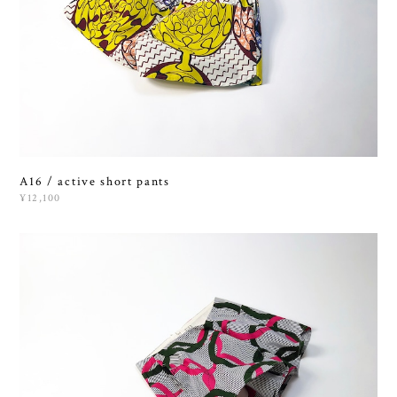
A16 / active short pants
¥12,100