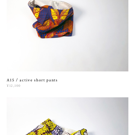
A15 / active short pants
¥12,100